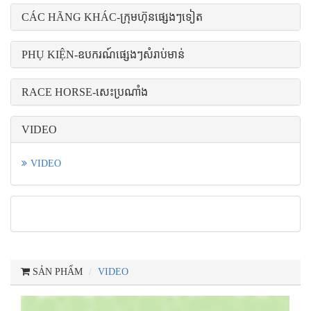
CÁC HÃNG KHÁC-ក្រុមហ៊ុនផ្សេងៗទៀត
PHỤ KIỆN-ឧបករណ៍ផ្សេងៗសំរាប់មាន់
RACE HORSE-សេះប្រណាំង
VIDEO
VIDEO
SẢN PHẨM
VIDEO