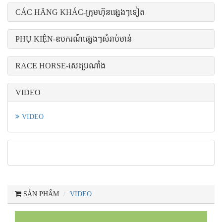
CÁC HÃNG KHÁC-ក្រុមហ៊ុនផ្សេងៗទៀត
PHỤ KIỆN-ឧបករណ៍ផ្សេងៗសំរាប់មាន់
RACE HORSE-សេះប្រណាំង
VIDEO
VIDEO
SẢN PHẨM
VIDEO