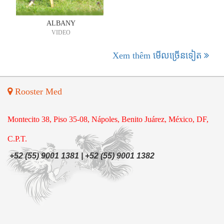
ALBANY
VIDEO
Xem thêm មើល​ច្រើន​ទៀត
Rooster Med
Montecito 38, Piso 35-08, Nápoles, Benito Juárez, México, DF,
C.P.T.
+52 (55) 9001 1381 | +52 (55) 9001 1382