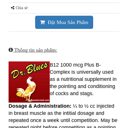
Chia sẻ:
Đặt Mua Sản Phẩm
Thông tin sản phẩm:
B12 1000 mcg Plus B-
Complex is universally used
as a nutritional supplement in
the pointing and conditioning
of cocks and stags.
Dosage & Administration:
¼ to ½ cc injected
in breast muscle as the intitial dosage and
repeated once a week until competition. May be
repeated night before competition as a pointing