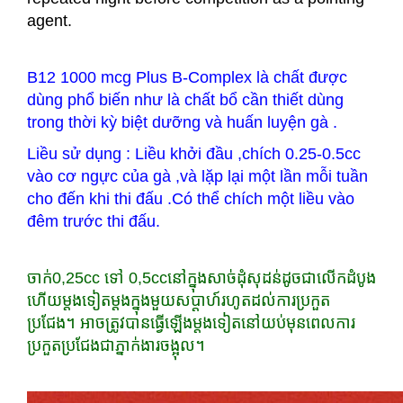
agent.
B12 1000 mcg Plus B-Complex là chất được
dùng phổ biến như là chất bổ cần thiết dùng
trong thời kỳ biệt dưỡng và huấn luyện gà .
Liều sử dụng : Liều khởi đầu ,chích 0.25-0.5cc
vào cơ ngực của gà ,và lặp lại một lần mỗi tuần
cho đến khi thi đấu .Có thể chích một liều vào
đêm trước thi đấu.
ចាក់
0,25cc ទៅ 0,5ccនៅក្នុងសាច់ដុំសុដន់ដូចជាលើកដំបូង
ហើយម្តងទៀតម្តងក្នុងមួយសប្តាហ៍រហូតដល់ការប្រកួត
ប្រជែង។ អាចត្រូវបានធ្វើឡើងម្តងទៀតនៅយប់មុនពេលការ
ប្រកួតប្រជែងជាភ្នាក់ងារចង្អុល។