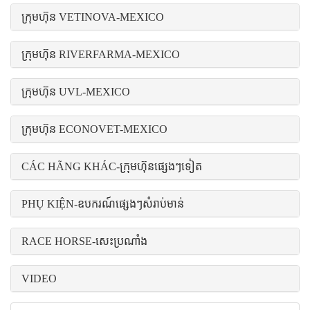
ក្រុមហ៊ុន VETINOVA-MEXICO
ក្រុមហ៊ុន RIVERFARMA-MEXICO
ក្រុមហ៊ុន UVL-MEXICO
ក្រុមហ៊ុន ECONOVET-MEXICO
CÁC HÃNG KHÁC-ក្រុមហ៊ុនផ្សេងៗទៀត
PHỤ KIỆN-ឧបករណ៍ផ្សេងៗសំរាប់មាន់
RACE HORSE-សេះប្រណាំង
VIDEO