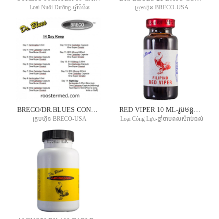
Loại Nuôi Dưỡng-ថ្នាំបំប៉ន
ក្រុមហ៊ុន BRECO-USA
BRECO/DR.BLUES CONDITIONING METHOD SET 02: 14 DAY KEEP- ការថែទាំពិសេស​ ក្នុងរយះពេល១៤ថ្ងៃមុនជល់
RED VIPER 10 ML-រូបមន្តថ្នាំជល់លក់ដាច់ជាងគេរបស់DR.BLUES
ក្រុមហ៊ុន BRECO-USA
Loại Công Lực-ថ្នាំថាមពលសំរាប់ជល់