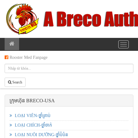
Rooster Med Fanpage
Search
ក្រុមហ៊ុន BRECO-USA
LOẠI VIÊN-ថ្នាំគ្រាប់
LOẠI CHÍCH-ថ្នាំចាក់
LOẠI NUÔI DƯỠNG-ថ្នាំបំប៉ន