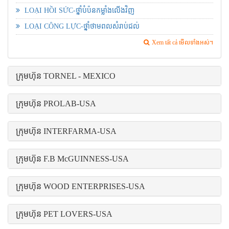
LOẠI HỒI SỨC-ថ្នាំបំប៉នកម្លាំងលើងវិញ
LOẠI CÔNG LỰC-ថ្នាំថាមពលសំរាប់ជល់
Xem tất cả មើលទាំងអស់។
ក្រុមហ៊ុន TORNEL - MEXICO
ក្រុមហ៊ុន PROLAB-USA
ក្រុមហ៊ុន INTERFARMA-USA
ក្រុមហ៊ុន F.B McGUINNESS-USA
ក្រុមហ៊ុន WOOD ENTERPRISES-USA
ក្រុមហ៊ុន PET LOVERS-USA