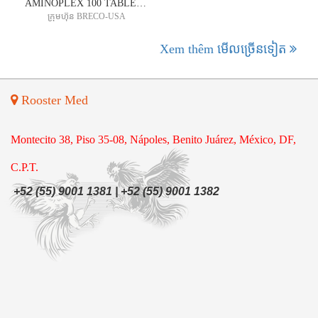
AMINOPLEX 100 TABLETS-ផលិតផលថ្នាំជំនួយកំលាំងលេខ ១ លក់ដាច់នៅទូទាំងពិភពលោក
ក្រុមហ៊ុន BRECO-USA
Xem thêm មើល​ច្រើន​ទៀត
Rooster Med
Montecito 38, Piso 35-08, Nápoles, Benito Juárez, México, DF,
C.P.T.
+52 (55) 9001 1381 | +52 (55) 9001 1382