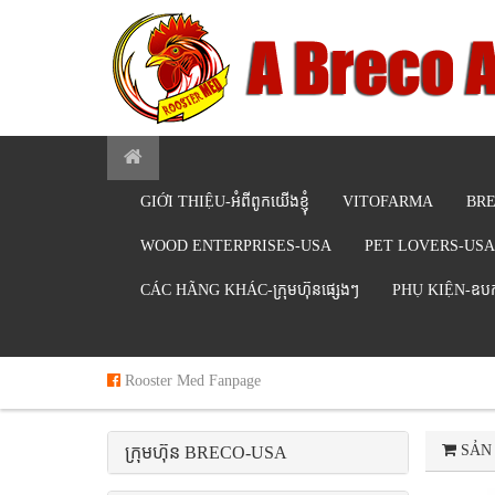
GIỚI THIỆU-អំពីពូកយើងខ្ញុំ
VITOFARMA
BR
WOOD ENTERPRISES-USA
PET LOVERS-USA
CÁC HÃNG KHÁC-ក្រុមហ៊ុនផ្សេងៗ
PHỤ KIỆN-ឧបករ
Rooster Med Fanpage
SẢN
ក្រុមហ៊ុន BRECO-USA