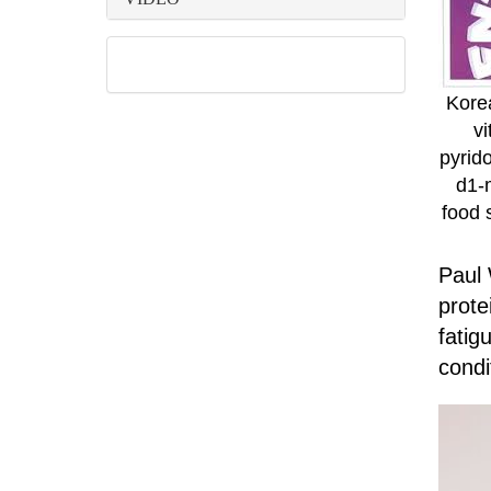
Korea
vi
pyrido
d1-
food 
Paul 
prote
fatig
condi