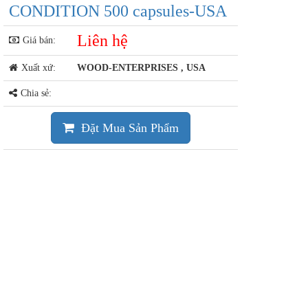
CONDITION 500 capsules-USA
Liên hệ
Giá bán:
Xuất xứ:
WOOD-ENTERPRISES , USA
Chia sẻ:
Đặt Mua Sản Phẩm