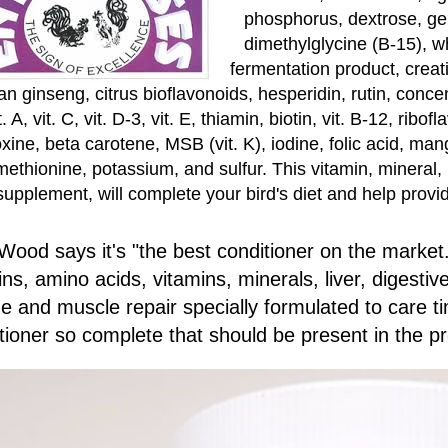
phosphorus, dextrose, gela
dimethylglycine (B-15), w
fermentation product, creat
n ginseng, citrus bioflavonoids, hesperidin, rutin, conc
t. A, vit. C, vit. D-3, vit. E, thiamin, biotin, vit. B-12, ribo
xine, beta carotene, MSB (vit. K), iodine, folic acid, man
methionine, potassium, and sulfur. This vitamin, mineral,
supplement, will complete your bird's diet and help prov
Wood says it's "the best conditioner on the market
ins, amino acids, vitamins, minerals, liver, digestiv
ue and muscle repair specially formulated to care 
tioner so complete that should be present in the pr