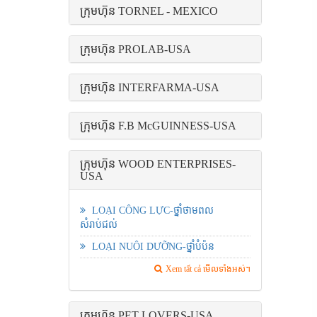
ក្រុមហ៊ុន TORNEL - MEXICO
ក្រុមហ៊ុន PROLAB-USA
ក្រុមហ៊ុន INTERFARMA-USA
ក្រុមហ៊ុន F.B McGUINNESS-USA
ក្រុមហ៊ុន WOOD ENTERPRISES-
USA
LOẠI CÔNG LỰC-ថ្នាំថាមពល
សំរាប់ជល់
LOẠI NUÔI DƯỠNG-ថ្នាំបំប៉ន
Xem tất cả មើលទាំងអស់។
ក្រុមហ៊ុន PET LOVERS-USA