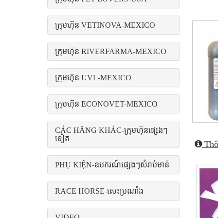
ក្រុមហ៊ុន VETINOVA-MEXICO
ក្រុមហ៊ុន RIVERFARMA-MEXICO
ក្រុមហ៊ុន UVL-MEXICO
ក្រុមហ៊ុន ECONOVET-MEXICO
CÁC HÃNG KHÁC-ក្រុមហ៊ុនផ្សេងៗ
ទៀត
Thôn
PHỤ KIỆN-ឧបករណ៍ផ្សេងៗសំរាប់មាន់
RACE HORSE-សេះប្រណាំង
VIDEO